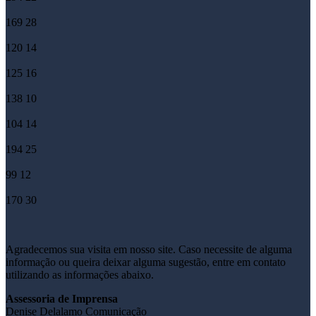
169
28
120
14
125
16
138
10
104
14
194
25
99
12
170
30
Agradecemos sua visita em nosso site. Caso necessite de alguma
informação ou queira deixar alguma sugestão, entre em contato
utilizando as informações abaixo.
Assessoria de Imprensa
Denise Delalamo Comunicação