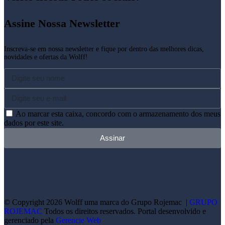
Assine Nossa Newsletter​
Inscreva-se em nossa newsletter e fique por dentro das melhores dicas,
novidades e ofertas da Wolff!
Ao marcar esta caixa, concordo com o armazenamento dos meus
dados por este site.
Assinar
© Copyright 2026 Wolff uma marca do Grupo Rojemac |
GRUPO
ROJEMAC
Todos os direitos reservados. Portal desenvolvido e
gerenciado pela
Gerencie Web