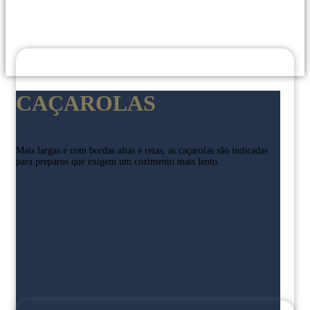
CAÇAROLAS
Mais largas e com bordas altas e retas,
as caçarolas são indicadas
para preparos
que exigem um cozimento mais lento.