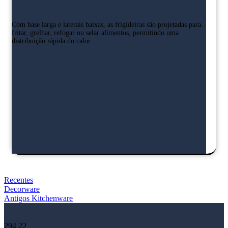
Com base larga e laterais baixas, as frigideiras são projetadas para
fritar, grelhar, refogar ou selar alimentos, permitindo uma
distribuição rápida do calor.
Recentes
Decorware
Antigos
Kitchenware
294
22