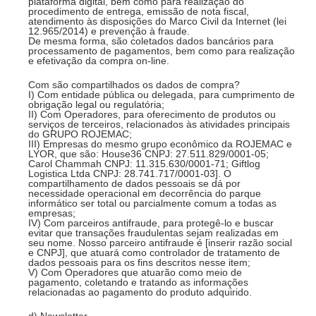
plataforma digital, bem como para realização do
procedimento de entrega, emissão de nota fiscal,
atendimento às disposições do Marco Civil da Internet (lei
12.965/2014) e prevenção à fraude.
De mesma forma, são coletados dados bancários para
processamento de pagamentos, bem como para realização
e efetivação da compra on-line.
Com são compartilhados os dados de compra?
I) Com entidade pública ou delegada, para cumprimento de
obrigação legal ou regulatória;
II) Com Operadores, para oferecimento de produtos ou
serviços de terceiros, relacionados às atividades principais
do GRUPO ROJEMAC;
III) Empresas do mesmo grupo econômico da ROJEMAC e
LYOR, que são: House36 CNPJ: 27.511.829/0001-05;
Carol Chammah CNPJ: 11.315.630/0001-71; Giftlog
Logistica Ltda CNPJ: 28.741.717/0001-03]. O
compartilhamento de dados pessoais se dá por
necessidade operacional em decorrência do parque
informático ser total ou parcialmente comum a todas as
empresas;
IV) Com parceiros antifraude, para protegê-lo e buscar
evitar que transações fraudulentas sejam realizadas em
seu nome. Nosso parceiro antifraude é [inserir razão social
e CNPJ], que atuará como controlador de tratamento de
dados pessoais para os fins descritos nesse item;
V) Com Operadores que atuarão como meio de
pagamento, coletando e tratando as informações
relacionadas ao pagamento do produto adquirido.