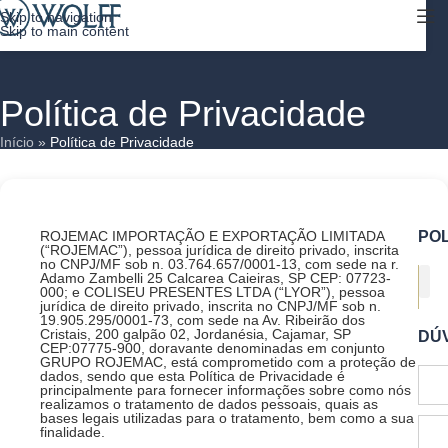
Skip to navigation
Skip to main content
Política de Privacidade
Início
»
Política de Privacidade
ROJEMAC IMPORTAÇÃO E EXPORTAÇÃO LIMITADA
POL
(“ROJEMAC”), pessoa jurídica de direito privado, inscrita
no CNPJ/MF sob n. 03.764.657/0001-13, com sede na r.
Adamo Zambelli 25 Calcarea Caieiras, SP CEP: 07723-
000; e COLISEU PRESENTES LTDA (“LYOR”), pessoa
jurídica de direito privado, inscrita no CNPJ/MF sob n.
Pe
Po
Pol
Quero Rev
Qu
19.905.295/0001-73, com sede na Av. Ribeirão dos
Cristais, 200 galpão 02, Jordanésia, Cajamar, SP
DÚ
CEP:07775-900, doravante denominadas em conjunto
GRUPO ROJEMAC, está comprometido com a proteção de
dados, sendo que esta Política de Privacidade é
principalmente para fornecer informações sobre como nós
realizamos o tratamento de dados pessoais, quais as
bases legais utilizadas para o tratamento, bem como a sua
finalidade.