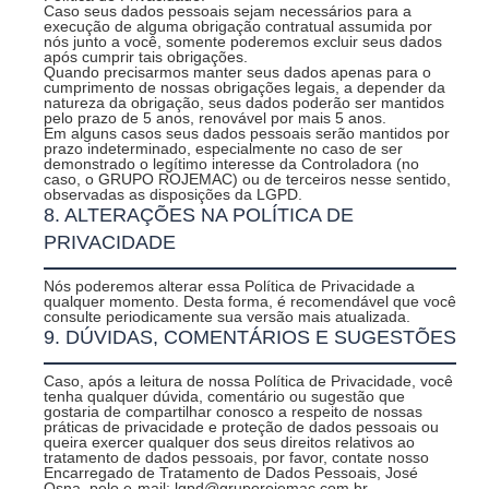
Caso seus dados pessoais sejam necessários para a
execução de alguma obrigação contratual assumida por
nós junto a você, somente poderemos excluir seus dados
após cumprir tais obrigações.
Quando precisarmos manter seus dados apenas para o
cumprimento de nossas obrigações legais, a depender da
natureza da obrigação, seus dados poderão ser mantidos
pelo prazo de 5 anos, renovável por mais 5 anos.
Em alguns casos seus dados pessoais serão mantidos por
prazo indeterminado, especialmente no caso de ser
demonstrado o legítimo interesse da Controladora (no
caso, o GRUPO ROJEMAC) ou de terceiros nesse sentido,
observadas as disposições da LGPD.
8. ALTERAÇÕES NA POLÍTICA DE
PRIVACIDADE
Nós poderemos alterar essa Política de Privacidade a
qualquer momento. Desta forma, é recomendável que você
consulte periodicamente sua versão mais atualizada.
9. DÚVIDAS, COMENTÁRIOS E SUGESTÕES
Caso, após a leitura de nossa Política de Privacidade, você
tenha qualquer dúvida, comentário ou sugestão que
gostaria de compartilhar conosco a respeito de nossas
práticas de privacidade e proteção de dados pessoais ou
queira exercer qualquer dos seus direitos relativos ao
tratamento de dados pessoais, por favor, contate nosso
Encarregado de Tratamento de Dados Pessoais, José
Osna, pelo e-mail: lgpd@gruporojemac.com.br