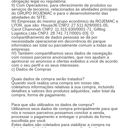
obrigação legal ou regulatória;
II) Com Operadores, para oferecimento de produtos ou
serviços de terceiros, relacionados às atividades principais
do GRUPO ROJEMAC e para o desenvolvimento das
atividades do SITE;
III) Empresas do mesmo grupo econômico da ROJEMAC e
LYOR, que são: House36 CNPJ: 27.511.829/0001-05;
Carol Chammah CNPJ: 11.315.630/0001-71; Giftlog
Logistica Ltda CNPJ: 28.741.717/0001-03]. O
compartilhamento de dados pessoais se dá por
necessidade operacional em decorrência do parque
informático ser total ou parcialmente comum a todas as
empresas.
IV) Também compartilhamos seus dados de navegação
com nossos parceiros anunciantes, que nos ajudam a
aprimorar os anúncios e ofertas exibidos a você de acordo
com o seu perfil e os seus interesses.
c) Dados de Compras
Quais dados de compra serão tratados?
Quando você realiza uma compra em nosso site,
coletamos informações relativas à sua compra, incluindo
detalhes e valores dos produtos adquiridos, valor total da
compra, forma de pagamento.
Para que são utilizados os dados de compra?
Utilizamos seus dados de compra principalmente para que
nós e nossos parceiros possamos concluir a venda,
processar o pagamento e entregar o produto da forma
escolhida por você.
Estes dados são coletados para viabilizar a compra na