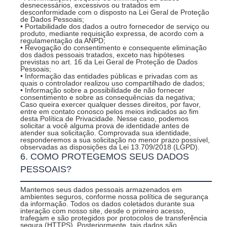
desnecessários, excessivos ou tratados em
desconformidade com o disposto na Lei Geral de Proteção
de Dados Pessoais;
• Portabilidade dos dados a outro fornecedor de serviço ou
produto, mediante requisição expressa, de acordo com a
regulamentação da ANPD;
• Revogação do consentimento e consequente eliminação
dos dados pessoais tratados, exceto nas hipóteses
previstas no art. 16 da Lei Geral de Proteção de Dados
Pessoais;
• Informação das entidades públicas e privadas com as
quais o controlador realizou uso compartilhado de dados;
• Informação sobre a possibilidade de não fornecer
consentimento e sobre as consequências da negativa;
Caso queira exercer qualquer desses direitos, por favor,
entre em contato conosco pelos meios indicados ao fim
desta Política de Privacidade. Nesse caso, podemos
solicitar a você alguma prova de identidade antes de
atender sua solicitação. Comprovada sua identidade,
responderemos a sua solicitação no menor prazo possível,
observadas as disposições da Lei 13.709/2018 (LGPD).
6. COMO PROTEGEMOS SEUS DADOS
PESSOAIS?
Mantemos seus dados pessoais armazenados em
ambientes seguros, conforme nossa política de segurança
da informação. Todos os dados coletados durante sua
interação com nosso site, desde o primeiro acesso,
trafegam e são protegidos por protocolos de transferência
segura (HTTPS). Posteriormente, tais dados são