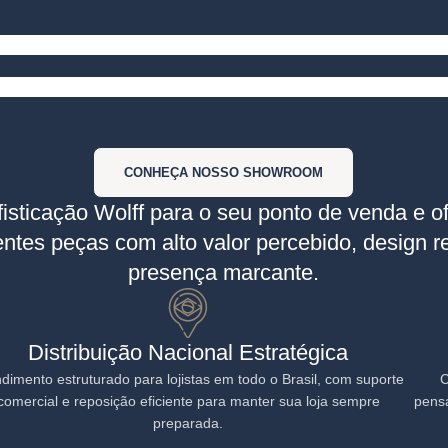
ção com 52 mil m² de área construída e capacidade para 41 mil posiçõe
CONHEÇA NOSSO SHOWROOM
fisticação Wolff para o seu ponto de venda e o
entes peças com alto valor percebido, design r
presença marcante.
Distribuição Nacional Estratégica
dimento estruturado para lojistas em todo o Brasil, com suporte
C
comercial e reposição eficiente para manter sua loja sempre
pensa
preparada.