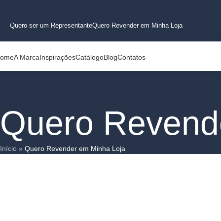
Skip to navigation
Skip to main content
Quero ser um Representante
Quero Revender em Minha Loja
ome
A Marca
Inspirações
Catálogo
Blog
Contatos
Quero Revend
Início
»
Quero Revender em Minha Loja