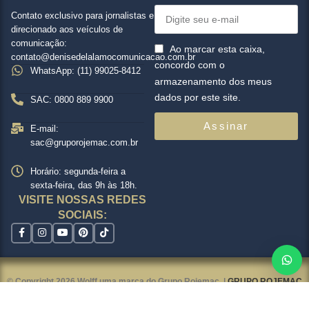
Contato exclusivo para jornalistas e
direcionado aos veículos de
comunicação:
Ao marcar esta caixa,
contato@denisedelalamocomunicacao.com.br
concordo com o
WhatsApp: (11) 99025-8412
armazenamento dos meus
dados por este site.
SAC: 0800 889 9900
Assinar
E-mail:
sac@gruporojemac.com.br
Horário: segunda-feira a
sexta-feira, das 9h às 18h.
VISITE NOSSAS REDES
SOCIAIS:
© Copyright 2026 Wolff uma marca do Grupo Rojemac |
GRUPO ROJEMAC
Todos os direitos reservados. Portal desenvolvido e gerenciado pela
Gerencie
Web